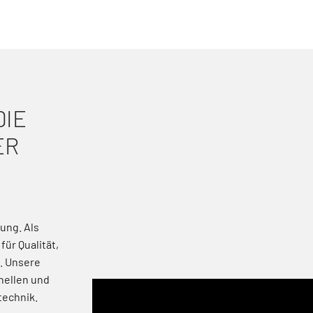
DIE
ER
ung. Als
ür Qualität,
k. Unsere
nellen und
technik.