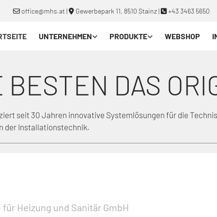
office@mhs.at
|
Gewerbepark 11, 8510 Stainz
|
+43 3463 5650



RTSEITE
UNTERNEHMEN
PRODUKTE
WEBSHOP
I
E BESTEN DAS ORI
ziert seit 30 Jahren innovative Systemlösungen für die Tech
 der Installationstechnik.
für Heizung und Sanitär GmbH