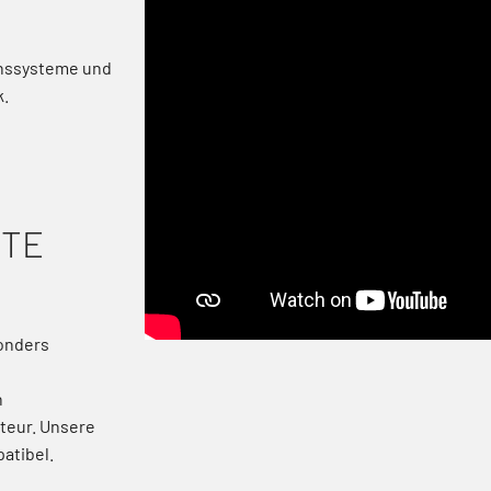
ionssysteme und
k.
NTE
sonders
n
ateur. Unsere
atibel.