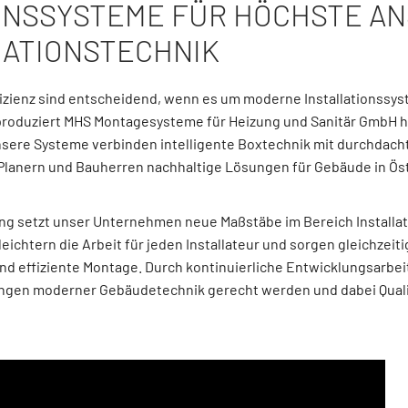
ONSSYSTEME FÜR HÖCHSTE AN
LATIONSTECHNIK
ffizienz sind entscheidend, wenn es um moderne Installationssys
 produziert MHS Montagesysteme für Heizung und Sanitär GmbH 
Unsere Systeme verbinden intelligente Boxtechnik mit durchdacht
, Planern und Bauherren nachhaltige Lösungen für Gebäude in Ös
ung setzt unser Unternehmen neue Maßstäbe im Bereich Installa
ichtern die Arbeit für jeden Installateur und sorgen gleichzeiti
und effiziente Montage. Durch kontinuierliche Entwicklungsarbe
gen moderner Gebäudetechnik gerecht werden und dabei Qualit