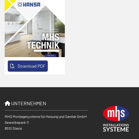
Download PDF
UNTERNEHMEN

MHS Montagesysteme für Heizung und Sanitär GmbH
Gewerbepark 11
8510 Stainz