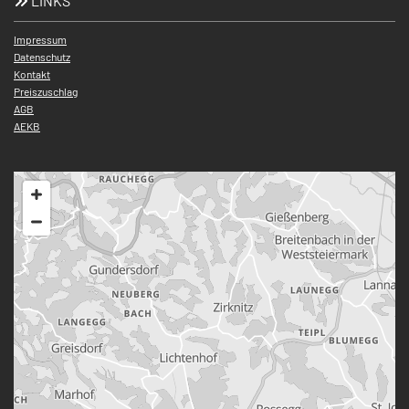
LINKS

Impressum
Datenschutz
Kontakt
Preiszuschlag
AGB
AEKB